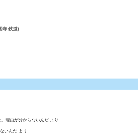
園寺 鉄道)
た。理由が分からないんだ
より
ないんだ
より