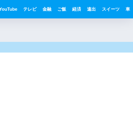
YouTube
テレビ
金融
ご飯
経済
遠出
スイーツ
車