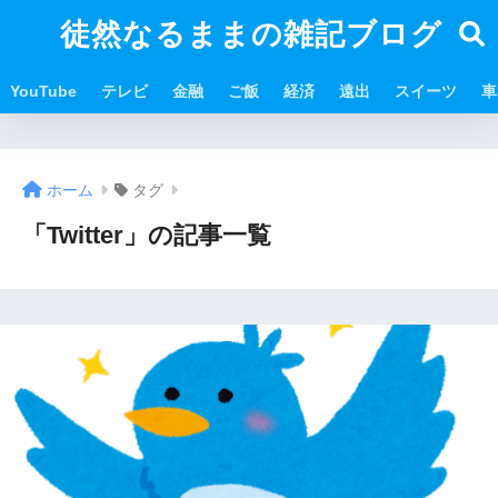
徒然なるままの雑記ブログ
YouTube
テレビ
金融
ご飯
経済
遠出
スイーツ
車
ホーム
タグ
「Twitter」の記事一覧