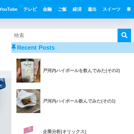
YouTube
テレビ
金融
ご飯
経済
遠出
スイーツ
車
Recent Posts
戸河内ハイボールを飲んでみた(その2)
戸河内ハイボール飲んでみた(その1)
企業分析(オリックス)