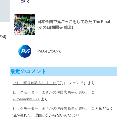
日本全国で鬼ごっこをしてみた The Final
(その1)(西園寺 鉄道)
3)
P&Gについて
最近のコメント
いちご狩り体験をしました(^^)
に
ファンです
より
ビッグモーター、まさかの伊藤忠商事が買収。
に
kuroemonn0821
より
ビッグモーター、まさかの伊藤忠商事が買収。
に
とめどなく
涙が溢れた。理由が分からないんだ
より