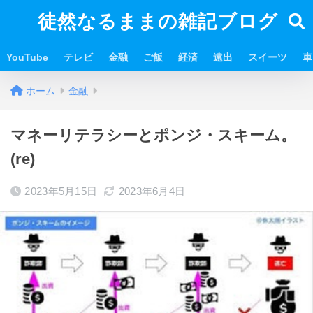
徒然なるままの雑記ブログ
YouTube
テレビ
金融
ご飯
経済
遠出
スイーツ
車
ホーム
金融
マネーリテラシーとポンジ・スキーム。
(re)
2023年5月15日
2023年6月4日