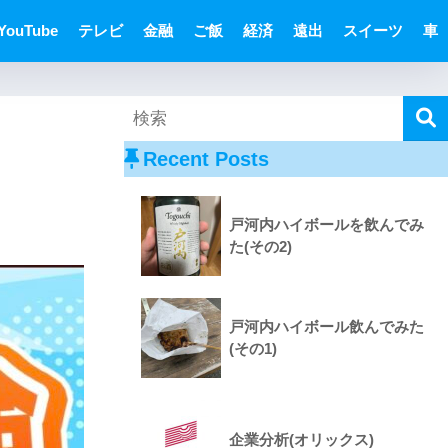
YouTube
テレビ
金融
ご飯
経済
遠出
スイーツ
車
Recent Posts
戸河内ハイボールを飲んでみ
た(その2)
戸河内ハイボール飲んでみた
(その1)
企業分析(オリックス)