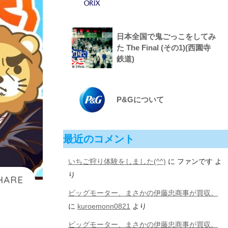
日本全国で鬼ごっこをしてみ
た The Final (その1)(西園寺
鉄道)
P&Gについて
最近のコメント
いちご狩り体験をしました(^^)
に
ファンです
よ
り
ビッグモーター、まさかの伊藤忠商事が買収。
に
kuroemonn0821
より
ビッグモーター、まさかの伊藤忠商事が買収。