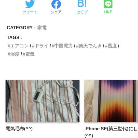
ツイート
シェア
はてブ
LINE
CATEGORY :
家電
TAGS :
エアコン
ドライ
中国電力
楽天でんき
温度
湿度
電気
電気毛布(^^)
iPhone SE(第三世代)
(^^)