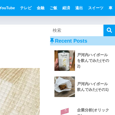
YouTube
テレビ
金融
ご飯
経済
遠出
スイーツ
車
Recent Posts
戸河内ハイボール
を飲んでみた(その
2)
戸河内ハイボール
飲んでみた(その1)
企業分析(オリック