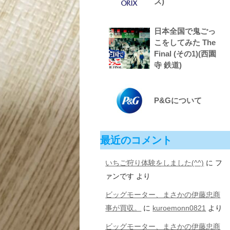
ス)
日本全国で鬼ごっ
こをしてみた The
Final (その1)(西園
寺 鉄道)
P&Gについて
最近のコメント
いちご狩り体験をしました(^^)
に
フ
ァンです
より
ビッグモーター、まさかの伊藤忠商
事が買収。
に
kuroemonn0821
より
ビッグモーター、まさかの伊藤忠商