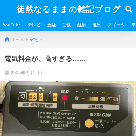
徒然なるままの雑記ブログ
YouTube
テレビ
金融
ご飯
経済
遠出
スイーツ
車
ホーム
家電
電気料金が、高すぎる……
2023年2月12日