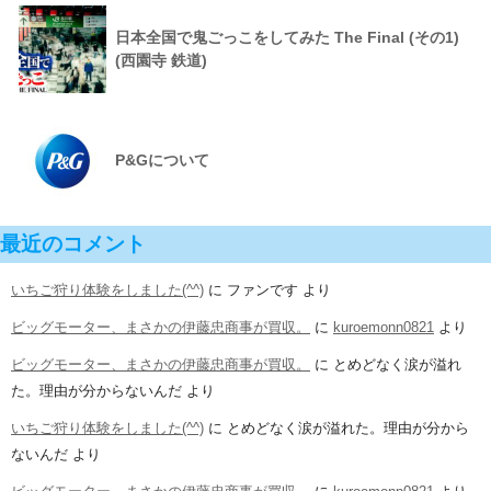
日本全国で鬼ごっこをしてみた The Final (その1)
(西園寺 鉄道)
P&Gについて
最近のコメント
いちご狩り体験をしました(^^)
に
ファンです
より
ビッグモーター、まさかの伊藤忠商事が買収。
に
kuroemonn0821
より
ビッグモーター、まさかの伊藤忠商事が買収。
に
とめどなく涙が溢れ
た。理由が分からないんだ
より
いちご狩り体験をしました(^^)
に
とめどなく涙が溢れた。理由が分から
ないんだ
より