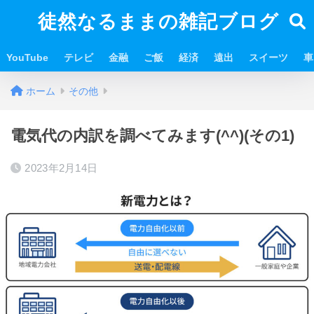
徒然なるままの雑記ブログ
YouTube
テレビ
金融
ご飯
経済
遠出
スイーツ
車
ホーム
その他
電気代の内訳を調べてみます(^^)(その1)
2023年2月14日