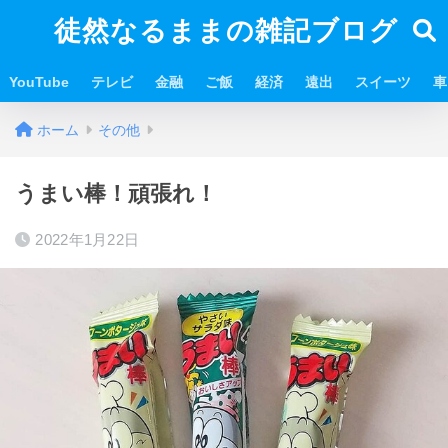
徒然なるままの雑記ブログ
YouTube
テレビ
金融
ご飯
経済
遠出
スイーツ
車
ホーム
その他
うまい棒！頑張れ！
2022年1月22日