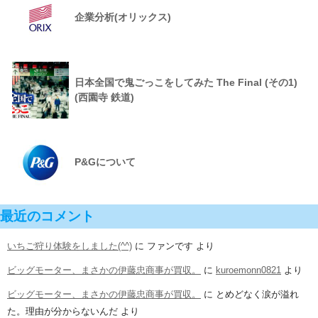
企業分析(オリックス)
日本全国で鬼ごっこをしてみた The Final (その1)
(西園寺 鉄道)
P&Gについて
最近のコメント
いちご狩り体験をしました(^^)
に
ファンです
より
ビッグモーター、まさかの伊藤忠商事が買収。
に
kuroemonn0821
より
ビッグモーター、まさかの伊藤忠商事が買収。
に
とめどなく涙が溢れ
た。理由が分からないんだ
より