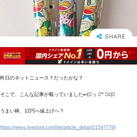
昨日のネットニュース？だったかな？
そこで、こんな記事が載っていました↜(⃔っ ॑꒳ ॑c)⃕
うまい棒、12円へ値上げへ？
https://news.livedoor.com/lite/article_detail/21547779/