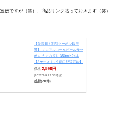
宣伝ですが（笑）、商品リンク貼っておきます（笑）
【先着順！割引クーポン取得
可】 ノンアルコールビールサッ
ポロ うまみ搾り 350ml×24本
【3ケースまで1個口配送可能】
2,598円
価格:
(2022/2/8 22:36時点)
感想(20件)