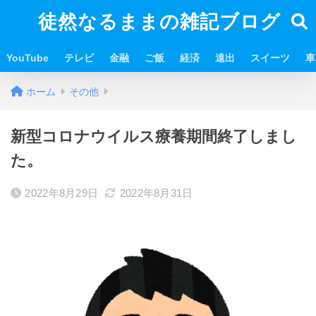
徒然なるままの雑記ブログ
YouTube
テレビ
金融
ご飯
経済
遠出
スイーツ
車
ホーム
その他
新型コロナウイルス療養期間終了しまし
た。
2022年8月29日
2022年8月31日