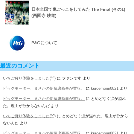
日本全国で鬼ごっこをしてみた The Final (その1)
(西園寺 鉄道)
P&Gについて
最近のコメント
いちご狩り体験をしました(^^)
に
ファンです
より
ビッグモーター、まさかの伊藤忠商事が買収。
に
kuroemonn0821
より
ビッグモーター、まさかの伊藤忠商事が買収。
に
とめどなく涙が溢れ
た。理由が分からないんだ
より
いちご狩り体験をしました(^^)
に
とめどなく涙が溢れた。理由が分から
ないんだ
より
ビッグモーター、まさかの伊藤忠商事が買収。
に
kuroemonn0821
より