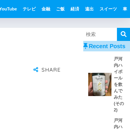
YouTube
テレビ
金融
ご飯
経済
遠出
スイーツ
車
Recent Posts
戸河
内ハ
イボ
ール
を飲
んで
みた
(その
2)
戸河
内ハ