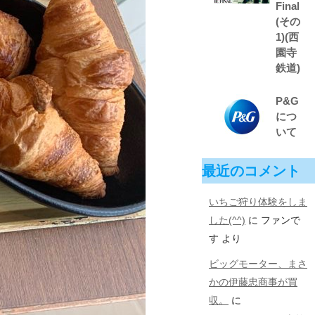
Final
(その
1)(西
園寺
鉄道)
P&G
につ
いて
最近のコメント
いちご狩り体験をしま
した(^^)
に
ファンで
す
より
ビッグモーター、まさ
かの伊藤忠商事が買
収。
に