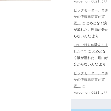
kuroemonn0821
より
ビッグモーター、まさ
かの伊藤忠商事が買
収。
に
とめどなく涙
が溢れた。理由が分か
らないんだ
より
いちご狩り体験をしま
した(^^)
に
とめどな
く涙が溢れた。理由が
分からないんだ
より
ビッグモーター、まさ
かの伊藤忠商事が買
収。
に
kuroemonn0821
より