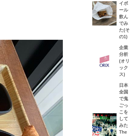
イボ
ール
飲ん
でみ
た(そ
の1)
企業
分析
(オリ
ック
ス)
日本
全国
で鬼
ごっ
こを
して
みた
The