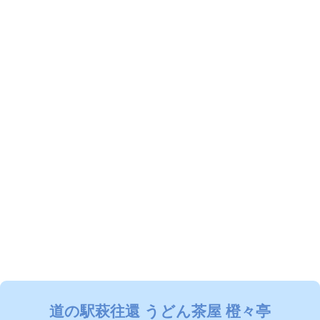
道の駅萩往還 うどん茶屋 橙々亭