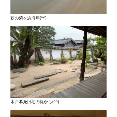
萩の菊ヶ浜海岸(^^)
木戸孝允旧宅の庭から(^^)