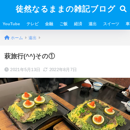
徒然なるままの雑記ブログ
YouTube
テレビ
金融
ご飯
経済
遠出
スイーツ
車
ホーム
遠出
萩旅行(^^)その①
2021年5月13日
2022年8月7日