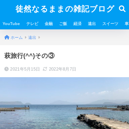
徒然なるままの雑記ブログ
YouTube
テレビ
金融
ご飯
経済
遠出
スイーツ
車
ホーム
遠出
萩旅行(^^)その③
2021年5月15日
2022年8月7日