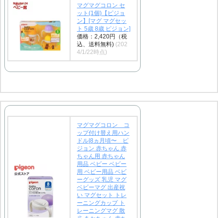
マグマグコロン セ
ット(1個)【ピジョ
ン】[マグ マグセッ
ト 5歳 8歳 ピジョン]
価格：2,420円（税
込、送料無料)
(202
4/1/22時点)
マグマグコロン コ
ップ付け替え用ハン
ドル|8ヵ月頃〜 ピ
ジョン 赤ちゃん 赤
ちゃん用 赤ちゃん
用品 ベビー ベビー
用 ベビー用品 ベビ
ーグッズ 乳児 マグ
ベビーマグ 出産祝
い マグセット トレ
ーニングカップ ト
レーニングマグ 散