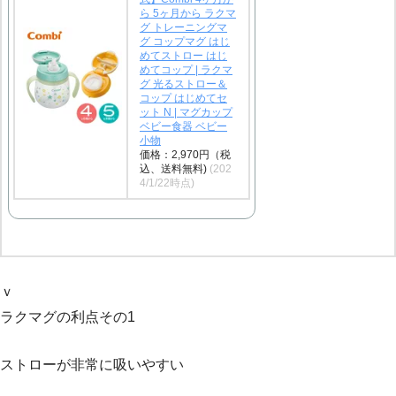
ら 5ヶ月から ラクマ
グ トレーニングマ
グ コップマグ はじ
めてストロー はじ
めてコップ | ラクマ
グ 光るストロー＆
コップ はじめてセ
ット N | マグカップ
ベビー食器 ベビー
小物
価格：2,970円（税
込、送料無料)
(202
4/1/22時点)
ｖ
ラクマグの利点その1
ストローが非常に吸いやすい