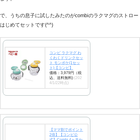
で、うちの息子に試したみたのがcombiのラクマグのストロー
はじめてセットです(^^)
コンビ ラクマグ わ
くわくドリンクセッ
ト モンポケ(1セッ
ト)【コンビ】
価格：3,979円（税
込、送料無料)
(202
4/1/22時点)
【ママ割でポイント
2倍】【コンビ公
式】Combi 4ヶ月か