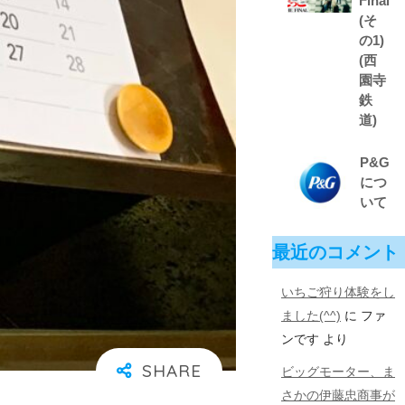
Final
(そ
の1)
(西
園寺
鉄
道)
P&G
につ
いて
最近のコメント
いちご狩り体験をし
ました(^^)
に
ファ
ンです
より
ビッグモーター、ま
さかの伊藤忠商事が