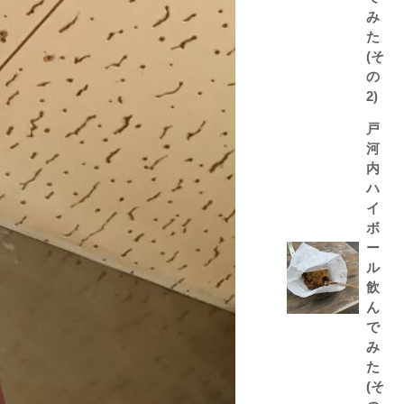
み
た
(そ
の
2)
戸
河
内
ハ
イ
ボ
ー
ル
飲
ん
で
み
た
(そ