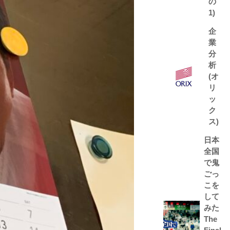
の
1)
企
業
分
析
(オ
リ
ッ
ク
ス)
日本
全国
で鬼
ごっ
こを
して
みた
The