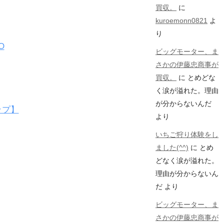
買収。
に
kuroemonn0821
よ
り
O
ビッグモーター、ま
さかの伊藤忠商事が
買収。
に
とめどな
く涙が溢れた。理由
が分からないんだ
ップ】
より
いちご狩り体験をし
ました(^^)
に
とめ
どなく涙が溢れた。
理由が分からないん
だ
より
ビッグモーター、ま
さかの伊藤忠商事が