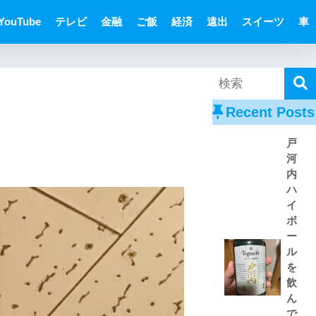
YouTube
テレビ
金融
ご飯
経済
遠出
スイーツ
車
Recent Posts
戸
河
内
ハ
イ
ボ
ー
ル
を
飲
ん
で