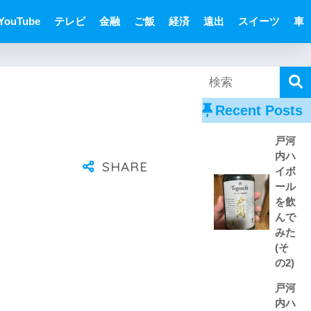
YouTube
テレビ
金融
ご飯
経済
遠出
スイーツ
車
Recent Posts
戸河
内ハ
イボ
ール
を飲
んで
みた
(そ
の2)
戸河
内ハ