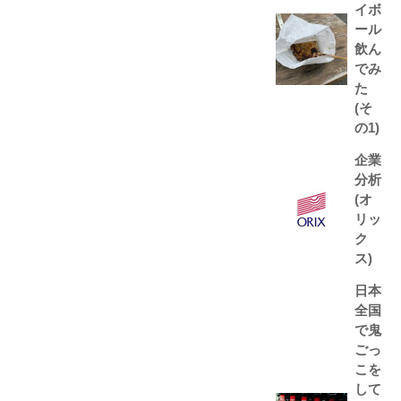
イボ
ール
飲ん
でみ
た
(そ
の1)
企業
分析
(オ
リッ
ク
ス)
日本
全国
で鬼
ごっ
こを
して