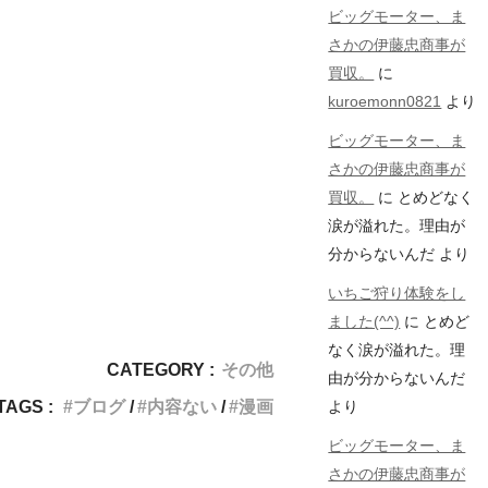
ビッグモーター、ま
さかの伊藤忠商事が
買収。
に
kuroemonn0821
より
ビッグモーター、ま
さかの伊藤忠商事が
買収。
に
とめどなく
涙が溢れた。理由が
分からないんだ
より
いちご狩り体験をし
ました(^^)
に
とめど
なく涙が溢れた。理
CATEGORY :
その他
由が分からないんだ
TAGS :
ブログ
内容ない
漫画
より
ビッグモーター、ま
さかの伊藤忠商事が