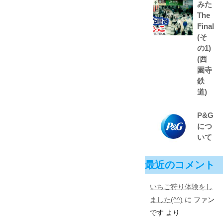
みた
The
Final
(そ
の1)
(西
園寺
鉄
道)
P&G
につ
いて
最近のコメント
いちご狩り体験をし
ました(^^)
に
ファン
です
より