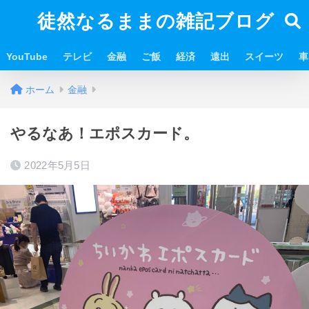
徒然なるままの雑記ブログ
YouTube
テレビ
金融
ご飯
経済
遠出
スイーツ
車
ホーム
金融
やるなあ！エポスカード。
2022年5月5日