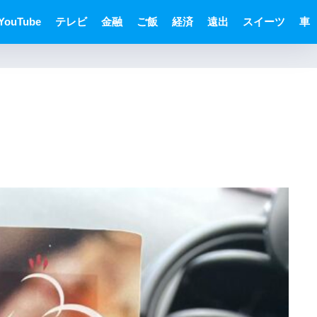
YouTube
テレビ
金融
ご飯
経済
遠出
スイーツ
車