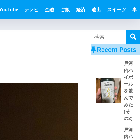
YouTube
テレビ
金融
ご飯
経済
遠出
スイーツ
車
Recent Posts
戸河
内ハ
イボ
ール
を飲
んで
みた
(そ
の2)
戸河
内ハ