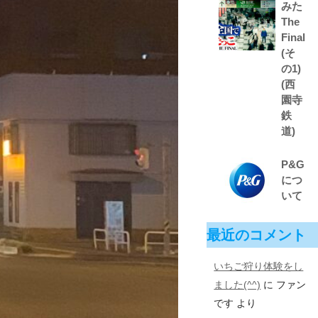
みた
The
Final
(そ
の1)
(西
園寺
鉄
道)
P&G
につ
いて
最近のコメント
いちご狩り体験をし
ました(^^)
に
ファン
です
より