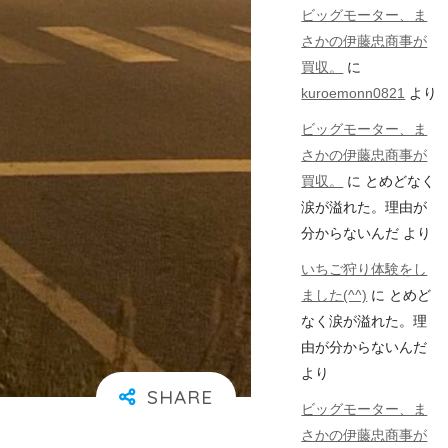
ビッグモーター、ま
さかの伊藤忠商事が
買収。
に
kuroemonn0821
より
ビッグモーター、ま
さかの伊藤忠商事が
買収。
に
とめどなく
涙が溢れた。理由が
分からないんだ
より
いちご狩り体験をし
ました(^^)
に
とめど
なく涙が溢れた。理
由が分からないんだ
より
ビッグモーター、ま
さかの伊藤忠商事が