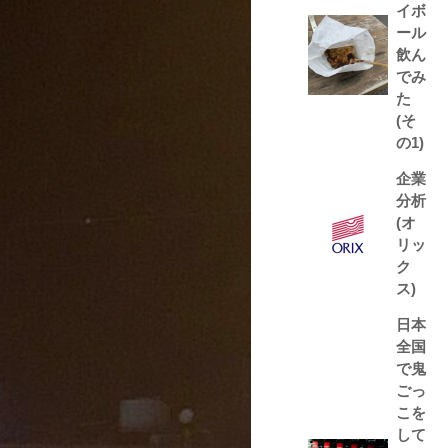
イボ
ール
飲ん
でみ
た
(そ
の1)
企業
分析
(オ
リッ
ク
ス)
日本
全国
で鬼
ごっ
こを
して