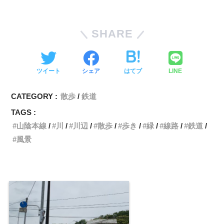
SHARE
ツイート
シェア
はてブ
LINE
CATEGORY :
散歩
鉄道
TAGS :
山陰本線
川
川辺
散歩
歩き
緑
線路
鉄道
風景