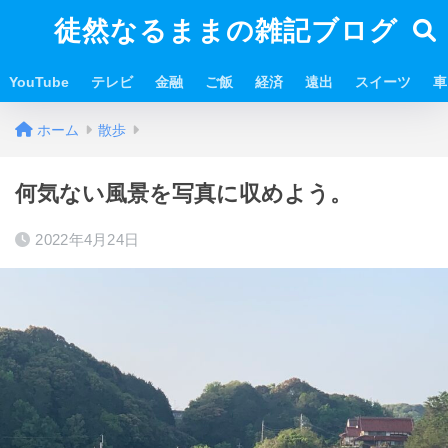
徒然なるままの雑記ブログ
YouTube
テレビ
金融
ご飯
経済
遠出
スイーツ
車
ホーム
散歩
何気ない風景を写真に収めよう。
2022年4月24日