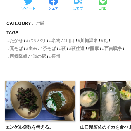
ツイート
シェア
はてブ
LINE
CATEGORY :
ご飯
TAGS :
たかせ
パリパリ
名物
山口
川棚温泉
瓦
瓦そば
由来
茶そば
萩
萩往還
薩摩
西南戦争
西郷隆盛
道の駅
長州
エンゲル係数を考える。
山口県須佐のイカを食べよう