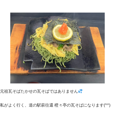
元祖瓦そばたかせの瓦そばではありません
私がよく行く、道の駅萩往還 橙々亭の瓦そばになります(^^)