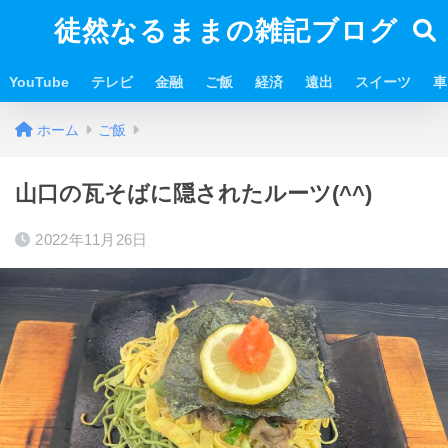
徒然なるままの雑記ブログ
YouTube
テレビ
金融
ご飯
経済
遠出
スイーツ
車
ホーム
ご飯
山口の瓦そばに隠されたルーツ(^^)
2022年11月26日