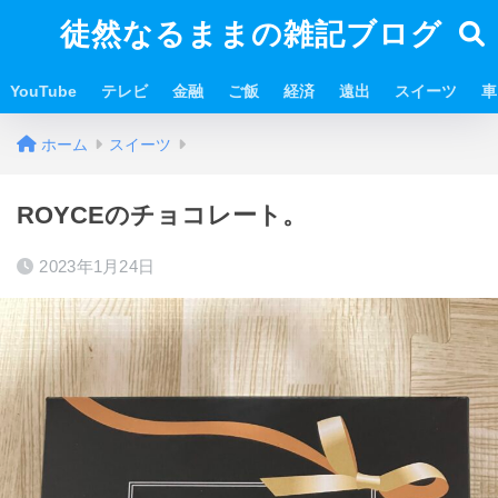
徒然なるままの雑記ブログ
YouTube
テレビ
金融
ご飯
経済
遠出
スイーツ
車
ホーム
スイーツ
ROYCEのチョコレート。
2023年1月24日