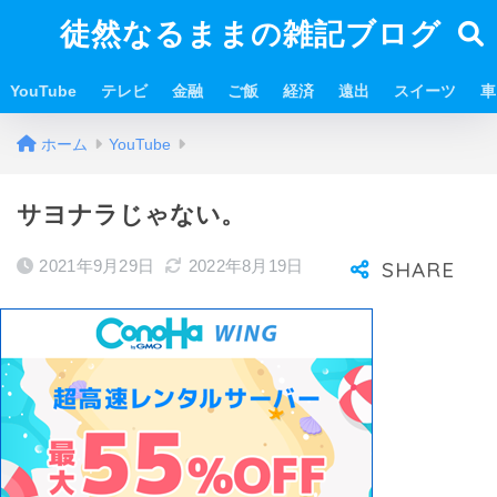
徒然なるままの雑記ブログ
YouTube
テレビ
金融
ご飯
経済
遠出
スイーツ
車
ホーム
YouTube
サヨナラじゃない。
2021年9月29日
2022年8月19日