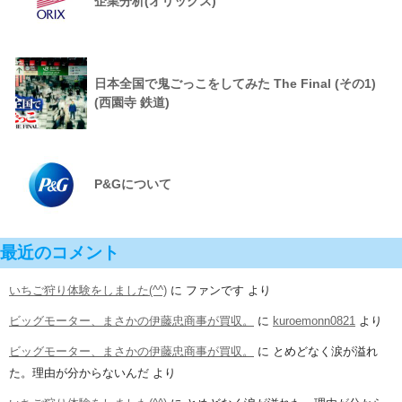
企業分析(オリックス)
日本全国で鬼ごっこをしてみた The Final (その1)
(西園寺 鉄道)
P&Gについて
最近のコメント
いちご狩り体験をしました(^^)
に
ファンです
より
ビッグモーター、まさかの伊藤忠商事が買収。
に
kuroemonn0821
より
ビッグモーター、まさかの伊藤忠商事が買収。
に
とめどなく涙が溢れ
た。理由が分からないんだ
より