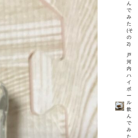
ん
で
み
た
(そ
の
2)
戸
河
内
ハ
イ
ボ
ー
ル
飲
ん
で
み
た