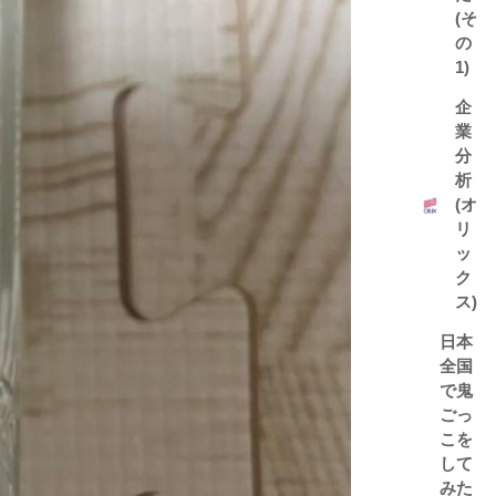
(そ
の
1)
企
業
分
析
(オ
リ
ッ
ク
ス)
日本
全国
で鬼
ごっ
こを
して
みた