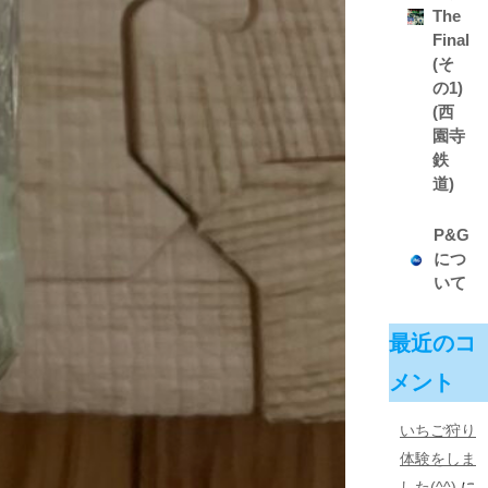
The
Final
(そ
の1)
(西
園寺
鉄
道)
P&G
につ
いて
最近のコ
メント
いちご狩り
体験をしま
した(^^)
に