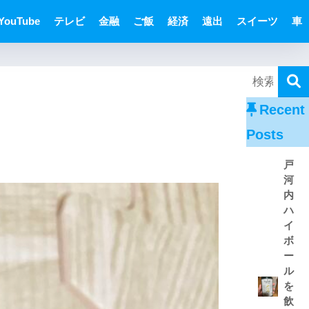
YouTube
テレビ
金融
ご飯
経済
遠出
スイーツ
車
Recent
Posts
戸
河
内
ハ
イ
ボ
ー
ル
を
飲