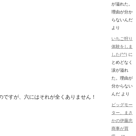
が溢れた。
理由が分か
らないんだ
より
いちご狩り
体験をしま
した(^^)
に
とめどなく
涙が溢れ
た。理由が
分からない
んだ
より
のですが、六にはそれが全くありません！
ビッグモー
ター、まさ
かの伊藤忠
商事が買