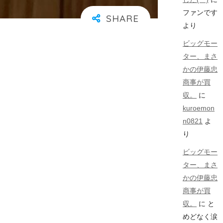
ファンです
より
ビッグモー
ター、まさ
かの伊藤忠
商事が買
収。
に
kuroemon
n0821
よ
り
ビッグモー
ター、まさ
かの伊藤忠
商事が買
収。
に
と
めどなく涙