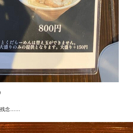
)
残念……