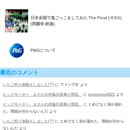
日本全国で鬼ごっこをしてみた The Final (その1)
(西園寺 鉄道)
P&Gについて
最近のコメント
いちご狩り体験をしました(^^)
に
ファンです
より
ビッグモーター、まさかの伊藤忠商事が買収。
に
kuroemonn0821
より
ビッグモーター、まさかの伊藤忠商事が買収。
に
とめどなく涙が溢れ
た。理由が分からないんだ
より
いちご狩り体験をしました(^^)
に
とめどなく涙が溢れた。理由が分から
ないんだ
より