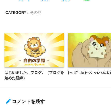
ツイート
シェア
はてブ
LINE
CATEGORY :
その他
はじめました、ブログ。（ブログを
(っ ॑꒳ ॑c )へケッ(ハム太
始めた経緯）
コメントを残す