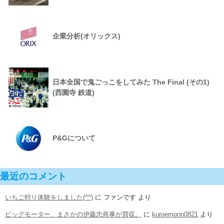
企業分析(オリックス)
日本全国で鬼ごっこをしてみた The Final (その1)
(西園寺 鉄道)
P&Gについて
最近のコメント
いちご狩り体験をしました(^^)
に
ファンです
より
ビッグモーター、まさかの伊藤忠商事が買収。
に
kuroemonn0821
より