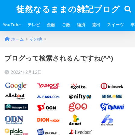
徒然なるままの雑記ブログ
YouTube
テレビ
金融
ご飯
経済
遠出
スイーツ
車
ホーム
その他
ブログって検索されるんですね(^^)
2022年2月12日