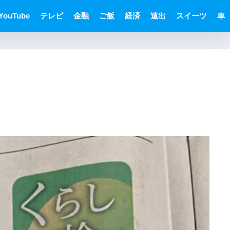
YouTube
テレビ
金融
ご飯
経済
遠出
スイーツ
車