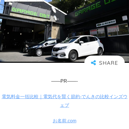
——PR——-
電気料金一括比較｜電気代を賢く節約-でんきの比較インズウ
ェブ
お名前.com