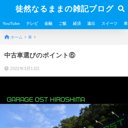
徒然なるままの雑記ブログ
YouTube
テレビ
金融
ご飯
経済
遠出
スイーツ
車
ホーム
車
中古車選びのポイント⑥
2022年3月13日