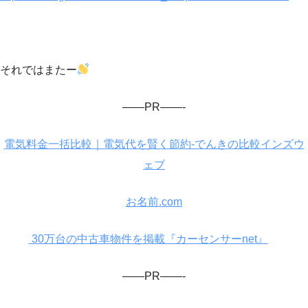
それではまたー
——PR——-
電気料金一括比較｜電気代を賢く節約-でんきの比較インズウ
ェブ
お名前.com
30万台の中古車物件を掲載『カーセンサーnet』
——PR——-