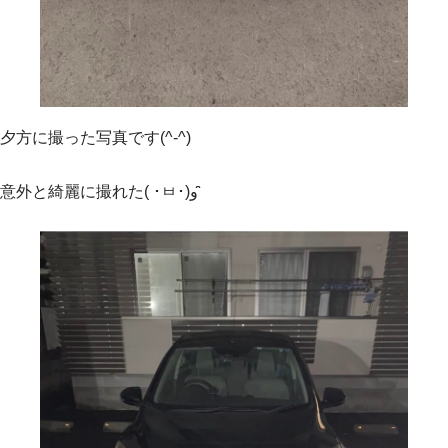
夕方に撮った写真です(^-^)
意外と綺麗に撮れた( ･ㅂ･)و ̑̑