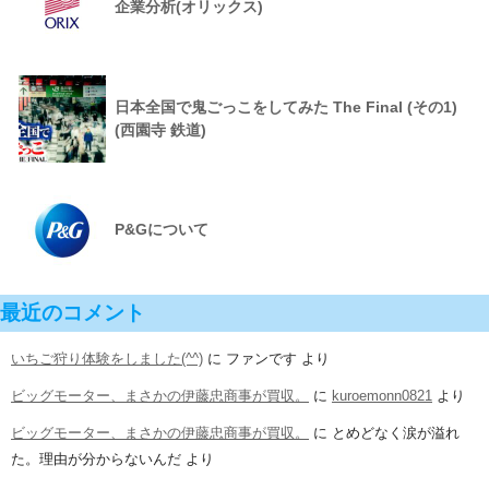
企業分析(オリックス)
日本全国で鬼ごっこをしてみた The Final (その1)
(西園寺 鉄道)
P&Gについて
最近のコメント
いちご狩り体験をしました(^^)
に
ファンです
より
ビッグモーター、まさかの伊藤忠商事が買収。
に
kuroemonn0821
より
ビッグモーター、まさかの伊藤忠商事が買収。
に
とめどなく涙が溢れ
た。理由が分からないんだ
より