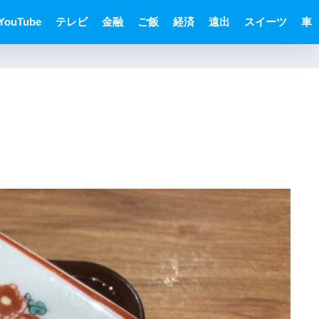
YouTube
テレビ
金融
ご飯
経済
遠出
スイーツ
車