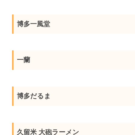
博多一風堂
一蘭
博多だるま
久留米 大砲ラーメン