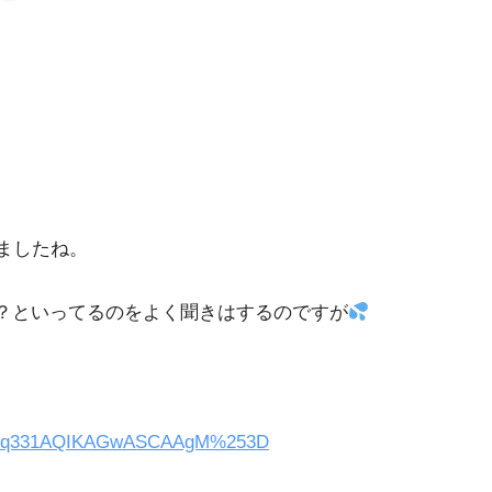
ましたね。
？といってるのをよく聞きはするのですが
p%3Dmq331AQIKAGwASCAAgM%253D