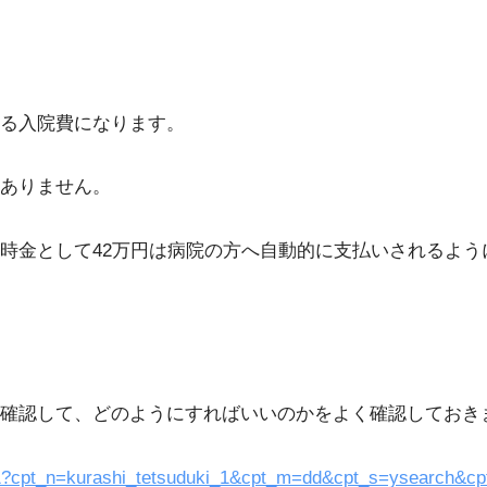
る入院費になります。
ありません。
時金として42万円は病院の方へ自動的に支払いされるよう
認して、どのようにすればいいのかをよく確認しておきまし
6391?cpt_n=kurashi_tetsuduki_1&cpt_m=dd&cpt_s=ysearch&c