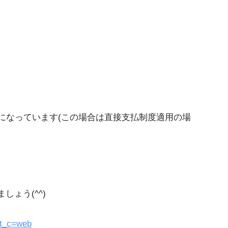
になっています(この場合は直接支払制度適用の場
ょう(^^)
pt_c=web