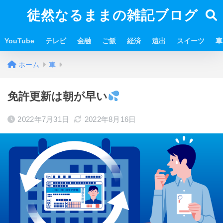
徒然なるままの雑記ブログ
YouTube
テレビ
金融
ご飯
経済
遠出
スイーツ
車
ホーム
車
免許更新は朝が早い
2022年7月31日
2022年8月16日