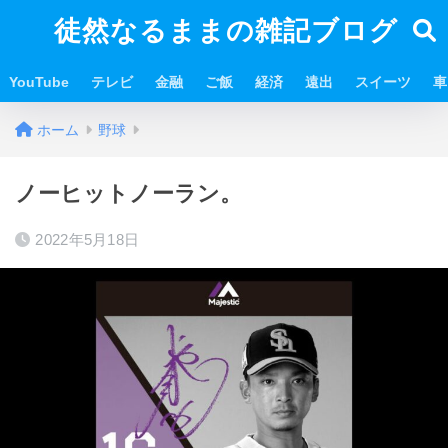
徒然なるままの雑記ブログ
YouTube
テレビ
金融
ご飯
経済
遠出
スイーツ
車
ホーム
野球
ノーヒットノーラン。
2022年5月18日