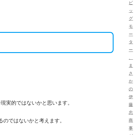
ビ
ッ
グ
モ
ー
。
タ
ー
、
ま
さ
か
の
伊
番現実的ではないかと思います。
藤
忠
るのではないかと考えます。
商
事