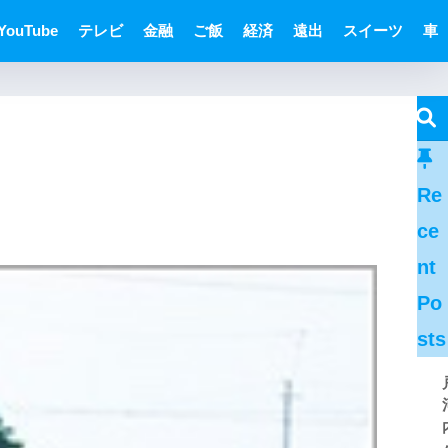
YouTube
テレビ
金融
ご飯
経済
遠出
スイーツ
車
Re
ce
nt
Po
sts