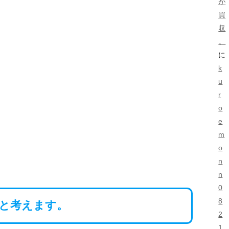
が
買
収
。
に
k
u
r
o
e
m
o
n
n
0
8
ると考えます。
2
1