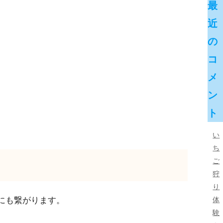
最
近
の
コ
メ
ン
ト
い
ち
ご
狩
り
体
にも繋がります。
験