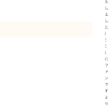
を
し
ま
し
た
(
^
^
)
に
フ
ァ
ン
で
す
よ
り