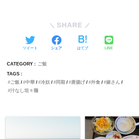
SHARE
ツイート
シェア
はてブ
LINE
CATEGORY :
ご飯
TAGS :
ご飯
中華
冷奴
同期
唐揚げ
外食
嫁さん
汁なし坦々麺