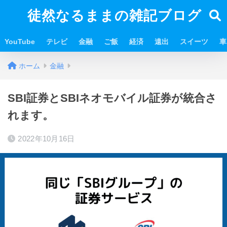
徒然なるままの雑記ブログ
YouTube
テレビ
金融
ご飯
経済
遠出
スイーツ
車
ホーム
金融
SBI証券とSBIネオモバイル証券が統合さ
れます。
2022年10月16日