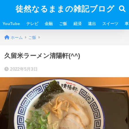
徒然なるままの雑記ブログ
YouTube
テレビ
金融
ご飯
経済
遠出
スイーツ
車
ホーム
ご飯
久留米ラーメン清陽軒(^^)
2022年5月3日