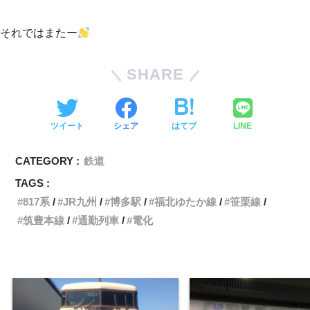
それではまたー
SHARE
ツイート
シェア
はてブ
LINE
CATEGORY :
鉄道
TAGS :
817系
JR九州
博多駅
福北ゆたか線
笹栗線
筑豊本線
通勤列車
電化