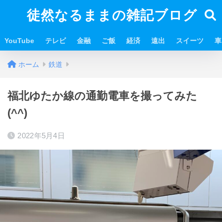
徒然なるままの雑記ブログ
YouTube
テレビ
金融
ご飯
経済
遠出
スイーツ
車
ホーム
鉄道
福北ゆたか線の通勤電車を撮ってみた
(^^)
2022年5月4日