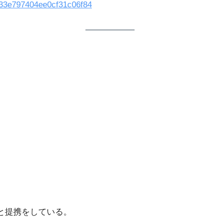
1533e797404ee0cf31c06f84
と提携をしている。