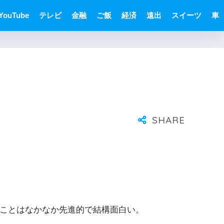
YouTube
テレビ
金融
ご飯
経済
遠出
スイーツ
車
ることはなかなか先進的で結構面白い。