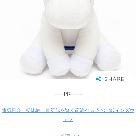
——PR——-
電気料金一括比較｜電気代を賢く節約-でんきの比較インズウ
ェブ
お名前.com